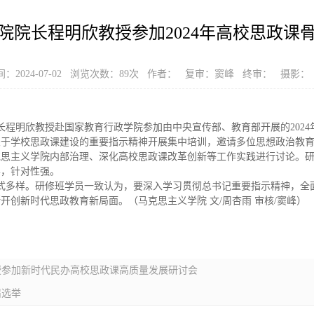
院院长程明欣教授参加2024年高校思政课
：2024-07-02 浏览次数：
89
次 作者： 复审：窦峰 终审： 摄影：
院长程明欣教授赴国家教育行政学院参加由中央宣传部、教育部开展的202
关于学校思政课建设的重要指示精神开展集中培训，邀请多位思想政治教
克思主义学院内部治理、深化高校思政课改革创新等工作实践进行讨论。
学，针对性强。
式多样。研修班学员一致认为，要深入学习贯彻总书记重要指示精神，全
开创新时代思政教育新局面。（马克思主义学院 文/周杏雨 审核/窦峰）
授参加新时代民办高校思政课高质量发展研讨会
届选举